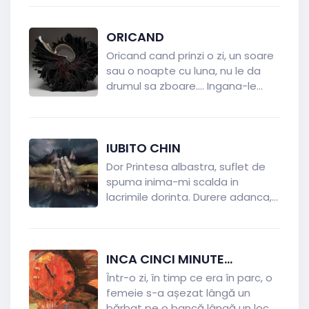
ORICAND
Oricand cand prinzi o zi, un soare
sau o noapte cu luna, nu le da
drumul sa zboare.... Ingana-le...
IUBITO CHIN
Dor Printesa albastra, suflet de
spuma inima-mi scalda in
lacrimile dorinta. Durere adanca,...
INCA CINCI MINUTE...
Într-o zi, în timp ce era în parc, o
femeie s-a așezat lângă un
bărbat pe o bancă lângă un loc