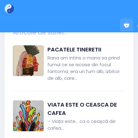
Articole de suflet:
PACATELE TINERETII
Rana am intins o mana sa prind
fumul ce se iscase din focul
fantoma; era un fum alb, izbitor
de alb, care...
VIATA ESTE O CEASCA DE
CAFEA
– Viața este... ca o ceașcă de
cafea...