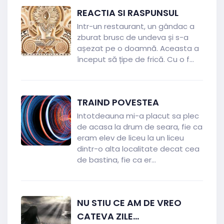
REACTIA SI RASPUNSUL
Intr-un restaurant, un gândac a
zburat brusc de undeva și s-a
așezat pe o doamnă. Aceasta a
început să țipe de frică. Cu o f...
TRAIND POVESTEA
Intotdeauna mi-a placut sa plec
de acasa la drum de seara, fie ca
eram elev de liceu la un liceu
dintr-o alta localitate decat cea
de bastina, fie ca er...
NU STIU CE AM DE VREO
CATEVA ZILE...