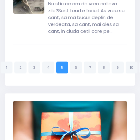
Nu stiu ce am de vreo cateva
zile?Sunt foarte fericit.As vrea sa
cant, sa ma bucur deplin de
verdeata, sa cant, mai ales sa
cant, in ciuda cetii care pe...
1
2
3
4
5
6
7
8
9
10