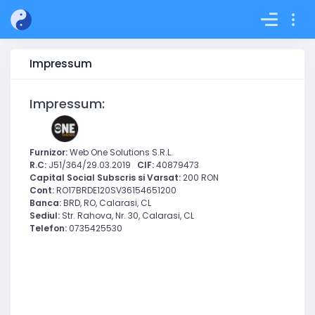
Impressum
Impressum:
Furnizor:
Web One Solutions S.R.L.
R.C:
J51/364/29.03.2019
CIF:
40879473
Capital Social Subscris si Varsat:
200 RON
Cont:
RO17BRDE120SV36154651200
Banca:
BRD, RO, Calarasi, CL
Sediul:
Str. Rahova, Nr. 30, Calarasi, CL
Telefon:
0735425530