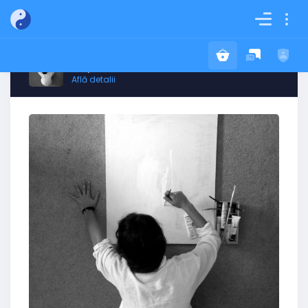
Obține ACUM Cartea Destinului Tău!
Află detalii