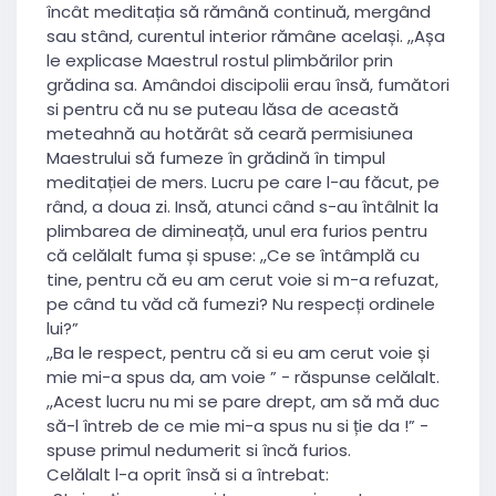
încât meditația să rămână continuă, mergând
sau stând, curentul interior rămâne același. ,,Așa
le explicase Maestrul rostul plimbărilor prin
grădina sa. Amândoi discipolii erau însă, fumători
si pentru că nu se puteau lăsa de această
meteahnă au hotărât să ceară permisiunea
Maestrului să fumeze în grădină în timpul
meditației de mers. Lucru pe care l-au făcut, pe
rând, a doua zi. Insă, atunci când s-au întâlnit la
plimbarea de dimineață, unul era furios pentru
că celălalt fuma și spuse: ,,Ce se întâmplă cu
tine, pentru că eu am cerut voie si m-a refuzat,
pe când tu văd că fumezi? Nu respecți ordinele
lui?”
,,Ba le respect, pentru că si eu am cerut voie și
mie mi-a spus da, am voie ” - răspunse celălalt.
,,Acest lucru nu mi se pare drept, am să mă duc
să-l întreb de ce mie mi-a spus nu si ție da !” -
spuse primul nedumerit si încă furios.
Celălalt l-a oprit însă si a întrebat: