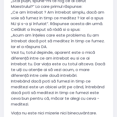
,,Stai puțin, spune-mi te rog ce ai cerut
Maestrului?” La care primul răspunse:
,,Ce am întrebat ? Am întrebat simplu, dacă am
voie să fumez in timp ce meditez ? Iar el a spus
NU și s-a și înfuriat”. Răspunse acesta din urmă.
Celălalt a început să râdă si a spus:
,,Acum am înțeles care este problema. Eu am
întrebat dacă pot să meditez în timp ce fumez.
Iar el a răspuns DA.
Vezi tu, totul depinde, aparent este o mică
diferență intre ce am intrebat eu si ce ai
intrebat tu. Dar viața este cu totul altceva. Dacă
te uiți cu atenție ai să vezi acum, o mare
diferență intre cele două intrebări.
Intrebând dacă poti să fumezi in timp ce
meditezi este un obicei urât pe când, întrebând
dacă poti să meditezi in timp ce fumezi este
ceva bun pentru că, măcar te alegi cu ceva -
meditezi.
Viața nu este nici mizerie nici binecuvântare.