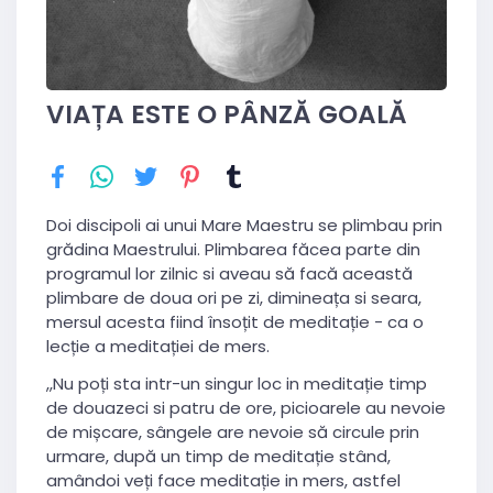
VIAȚA ESTE O PÂNZĂ GOALĂ
Doi discipoli ai unui Mare Maestru se plimbau prin
grădina Maestrului. Plimbarea făcea parte din
programul lor zilnic si aveau să facă această
plimbare de doua ori pe zi, dimineața si seara,
mersul acesta fiind însoțit de meditație - ca o
lecție a meditației de mers.
,,Nu poți sta intr-un singur loc in meditație timp
de douazeci si patru de ore, picioarele au nevoie
de mișcare, sângele are nevoie să circule prin
urmare, după un timp de meditație stân
d,
amândoi veți face meditație in mers, astfel