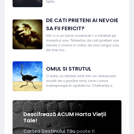
lipite...
DE CATI PRIETENI AI NEVOIE
SA FII FERICIT?
Intr-o zi un tanar invatacel l-a intrebat pe
maestrul sau: "Maestre, de cati prieteni are
nevoie o cineva in viata, de unul singur sau
de mai mu...
OMUL SI STRUTUL
O data, un bărbat intră într-un restaurant
insotit de o pasăre struț care-l urma
indeaproape în spatele lui. Chelnerița s...
Descifrează ACUM Harta Vieții
Tale!
Cartea Destinului Tău
poate fi