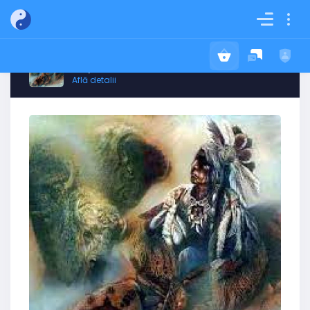
Obține ACUM Cartea Destinului Tău!
Află detalii