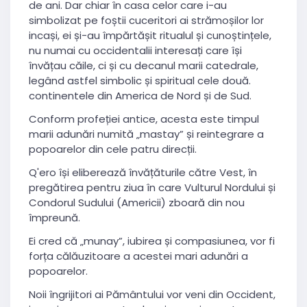
de ani. Dar chiar în casa celor care i-au
simbolizat pe foștii cuceritori ai strămoșilor lor
incași, ei și-au împărtășit ritualul și cunoștințele,
nu numai cu occidentalii interesați care își
învățau căile, ci și cu decanul marii catedrale,
legând astfel simbolic și spiritual cele două.
continentele din America de Nord și de Sud.
Conform profeției antice, acesta este timpul
marii adunări numită „mastay” și reintegrare a
popoarelor din cele patru direcții.
Q'ero își eliberează învățăturile către Vest, în
pregătirea pentru ziua în care Vulturul Nordului și
Condorul Sudului (Americii) zboară din nou
împreună.
Ei cred că „munay”, iubirea și compasiunea, vor fi
forța călăuzitoare a acestei mari adunări a
popoarelor.
Noii îngrijitori ai Pământului vor veni din Occident,