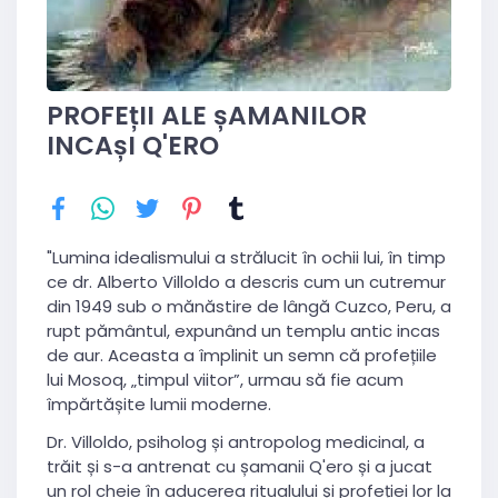
PROFEțII ALE șAMANILOR
INCAșI Q'ERO
"Lumina idealismului a strălucit în ochii lui, în timp
ce dr. Alberto Villoldo a descris cum un cutremur
din 1949 sub o mănăstire de lângă Cuzco, Peru, a
rupt pământul, expunând un templu antic incas
de aur. Aceasta a împlinit un semn că profețiile
lui Mosoq, „timpul viitor”, urmau să fie acum
împărtășite lumii moderne.
Dr. Villoldo, psiholog și antropolog medicinal, a
trăit și s-a antrenat cu șamanii Q'ero și a jucat
un rol cheie în aducerea ritualului și profeției lor la