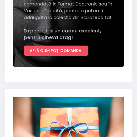
comandată în Format Electronic sau în
Varianta Tiparită, pentru a putea fi
adăugată la colecția din Biblioteca ta!
Ea poate fi și
un cadou excelent,
pentru cineva drag!
AFLĂ CUM POȚI COMANDA!