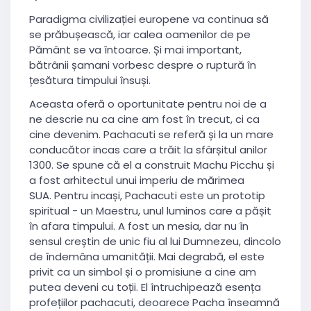
Paradigma civilizației europene va continua să
se prăbușească, iar calea oamenilor de pe
Pământ se va întoarce. Și mai important,
bătrânii șamani vorbesc despre o ruptură în
țesătura timpului însuși.
Aceasta oferă o oportunitate pentru noi de a
ne descrie nu ca cine am fost în trecut, ci ca
cine devenim. Pachacuti se referă și la un mare
conducător incas care a trăit la sfârșitul anilor
1300. Se spune că el a construit Machu Picchu și
a fost arhitectul unui imperiu de mărimea
SUA. Pentru incași, Pachacuti este un prototip
spiritual - un Maestru, unul luminos care a pășit
în afara timpului. A fost un mesia, dar nu în
sensul creștin de unic fiu al lui Dumnezeu, dincolo
de îndemâna umanității. Mai degrabă, el este
privit ca un simbol și o promisiune a cine am
putea deveni cu toții. El întruchipează esența
profețiilor pachacuti, deoarece Pacha înseamnă