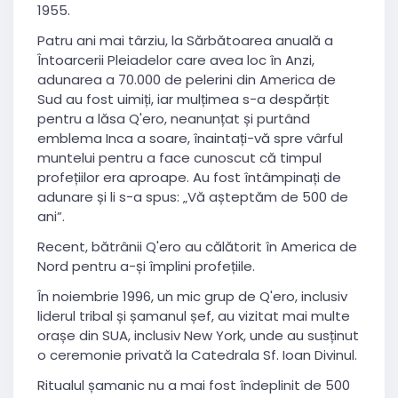
1955.
Patru ani mai târziu, la Sărbătoarea anuală a
Întoarcerii Pleiadelor care avea loc în Anzi,
adunarea a 70.000 de pelerini din America de
Sud au fost uimiți, iar mulțimea s-a despărțit
pentru a lăsa Q'ero, neanunțat și purtând
emblema Inca a soare, înaintați-vă spre vârful
muntelui pentru a face cunoscut că timpul
profețiilor era aproape. Au fost întâmpinați de
adunare și li s-a spus: „Vă așteptăm de 500 de
ani”.
Recent, bătrânii Q'ero au călătorit în America de
Nord pentru a-și împlini profețiile.
În noiembrie 1996, un mic grup de Q'ero, inclusiv
liderul tribal și șamanul șef, au vizitat mai multe
orașe din SUA, inclusiv New York, unde au susținut
o ceremonie privată la Catedrala Sf. Ioan Divinul.
Ritualul șamanic nu a mai fost îndeplinit de 500