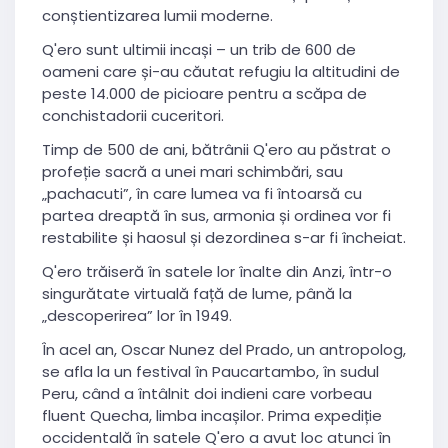
conștientizarea lumii moderne.
Q'ero sunt ultimii incași – un trib de 600 de
oameni care și-au căutat refugiu la altitudini de
peste 14.000 de picioare pentru a scăpa de
conchistadorii cuceritori.
Timp de 500 de ani, bătrânii Q'ero au păstrat o
profeție sacră a unei mari schimbări, sau
„pachacuti”, în care lumea va fi întoarsă cu
partea dreaptă în sus, armonia și ordinea vor fi
restabilite și haosul și dezordinea s-ar fi încheiat.
Q'ero trăiseră în satele lor înalte din Anzi, într-o
singurătate virtuală față de lume, până la
„descoperirea” lor în 1949.
În acel an, Oscar Nunez del Prado, un antropolog,
se afla la un festival în Paucartambo, în sudul
Peru, când a întâlnit doi indieni care vorbeau
fluent Quecha, limba incașilor. Prima expediție
occidentală în satele Q'ero a avut loc atunci în