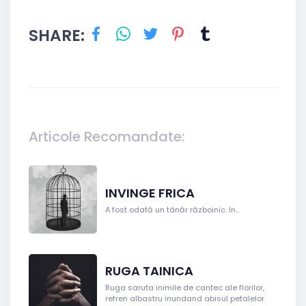
SHARE:
Articole Recomandate:
INVINGE FRICA
A fost odată un tânăr războinic. In...
RUGA TAINICA
Ruga saruta inimile de cantec ale florilor,
refren albastru inundand abisul petalelor