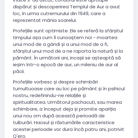
dispărut și descoperirea Templul de Aur a avut
loc, în urma cutremurului din 1949, care a
reprezentat mânia soarelui.
Profețiile sunt optimiste. Ele se referă la sfârșitul
timpului așa cum îl cunoaștem noi - moartea
unui mod de a gândi și a unui mod de a fi,
sfârșitul unui mod de a ne raporta la natură și la
pământ. În următorii ani, incașii se așteaptă să
ieșim într-o epocă de aur, un mileniu de aur al
păcii.
Profețiile vorbesc și despre schimbări
tumultuoase care au loc pe pământ și în psihicul
nostru, redefinindu-ne relațiile și
spiritualitatea. Următorul pachacuti, sau marea
schimbare, a început deja și promite apariția
unui nou om după această perioadă de
tulburări. Haosul și răsturnările caracteristice
acestei perioade vor dura încă patru ani, potrivit
Q'ero.