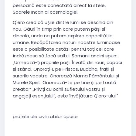
persoană este conectată direct la stele,
Soarele Incan al cosmologiei.
Q'ero cred că ușile dintre lumi se deschid din
nou. Găuri în timp prin care putem păși și
dincolo, unde ne putem explora capacitățile
umane. Recăpătarea naturii noastre luminoase
este o posibilitate astăzi pentru toți cei care
îndrăznesc să facă saltul. Șamanii andini spun:
„Urmează-ți propriile pași. Învață din râuri, copaci
și stânci. Onorați-L pe Hristos, Buddha, frații și
surorile voastre. Onorează Mama Pământului și
Marele Spirit. Onorează-te pe tine și pe toată
creația.” „Priviți cu ochii sufletului vostru și
angajați esențialul”, este învățătura Q'ero-ului."
profetii ale civilizatiilor apuse