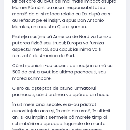
iar cei care au avut cel mai mare impact asupra
Mamei Pământ au acum responsabilitatea
morală de a-și reface relația cu Ea, după ce s-
au refăcut pe ei înșiși”, a spus Don Antonio
Morales, un maestru Q'ero. şaman.
Profeția susține că America de Nord va furniza
puterea fizică sau trupul; Europa va furniza
aspectul mental, sau capul; iar inima va fi
furnizată de America de Sud.
Când spaniolii i-au cucerit pe incași în urmă cu
500 de ani, a avut loc ultima pachacuti, sau
marea schimbare.
Q'ero au așteptat de atunci următorul
pachacuti, când ordinea va apărea din haos.
În ultimele cinci secole, ei și-au păstrat
cunoștințele acre și, în cele din urmă, în ultimii
ani, s-au împlinit semnele că marele timp al
schimbării era aproape: lagunele de munte
înalte s-au uscat, condorul este aproape