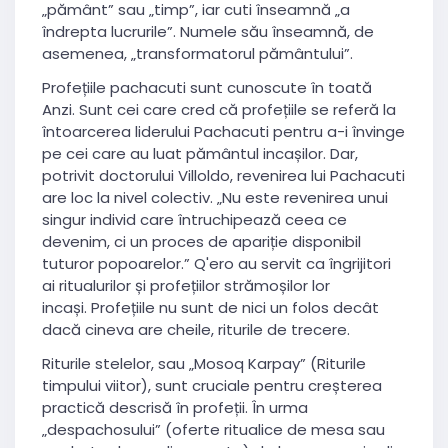
„pământ” sau „timp”, iar cuti înseamnă „a
îndrepta lucrurile”. Numele său înseamnă, de
asemenea, „transformatorul pământului”.
Profețiile pachacuti sunt cunoscute în toată
Anzi. Sunt cei care cred că profețiile se referă la
întoarcerea liderului Pachacuti pentru a-i învinge
pe cei care au luat pământul incașilor. Dar,
potrivit doctorului Villoldo, revenirea lui Pachacuti
are loc la nivel colectiv. „Nu este revenirea unui
singur individ care întruchipează ceea ce
devenim, ci un proces de apariție disponibil
tuturor popoarelor.” Q'ero au servit ca îngrijitori
ai ritualurilor și profețiilor strămoșilor lor
incași. Profețiile nu sunt de nici un folos decât
dacă cineva are cheile, riturile de trecere.
Riturile stelelor, sau „Mosoq Karpay” (Riturile
timpului viitor), sunt cruciale pentru creșterea
practică descrisă în profeții. În urma
„despachosului” (oferte ritualice de mesa sau