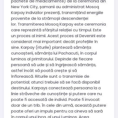
pachete de medicamente) de la ceremonia din
New York City, șamanii au administrat Mosoq
Karpay indivizilor prezenți, transmițând energiile
provenite de la strămoșii descendenței
lor. Transmiterea Mosoq Karpay este ceremonia
care reprezintă sfârșitul relației cu timpul. Este
un proces al inimii. Acest proces al Devenirii este
considerat mai important decât profețiile în
sine. Karpay (riturile) plantează sămânța
cunoașterii, sămânța lui Pachacuti, în corpul
luminos al primitorului. Depinde de fiecare
persoană să ude și să îngrijească sămânța,
astfel încât să poată crește și să
înflorească. Riturile sunt o transmisie de
potential; atunci trebuie să se facă disponibil
destinului. Karpays conectează persoana la o
linie străveche de cunoștințe și putere care nu
poate fi accesată de individ. Poate fi invocat
doar de un trib. În cele din urmă, această putere
poate oferi un impuls pentru ca cineva să sară
în corpul unui Inca, al unui Luminos. Acea